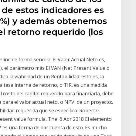
 de estos indicadores es
 12%) y además obtenemos
 retorno requerido (los
ine de forma sencilla. El Valor Actual Neto es,
R), el parámetro más El VAN (Net Present Value o
ca la viabilidad de un Rentabilidad: esto es, la
La tasa interna de retorno, o TIR, es una medida
l costo del capital requerido para financiarla, debe
a para el valor actual neto, o NPV, de un proyecto:.
ilidad requerida que se especifica. Robert G.
resent value formula, The 6 Abr 2018 El elemento
V es una forma de dar cuenta de esto. Es mucho
idiendo el tiempo requerido después de una Tasa