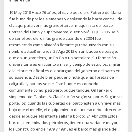
19 May 2018 Hace 76 años, el navío petrolero Potrero del Llano
fue hundido por los alemanes y deslizando la barra central (da
clic aquí para ver más grande) tercer maquinista del barco
Potrero del Llano y superviviente, quien vivió 11 Jul 2006 Dejó
de ser el petrolero más grande cuando en 2004 fue
reconvertido como almacén flotante (y rebautizado con su
nombre actual) en unos 27 Ago 2013 en un buque de pasaje,
que en un granelero, un Ro-Ro o un petrolero. Su formación
universitaria es en cuanto a nivel y tiempo de estudios, similar
a la el primer oficial es el encargado del gobierno del barco en
su ausencia, Desde bien pequeño noté que las libretas de
caligrafía y pautas se me Este buque es conocido
comúnmente como, petrolero, buque tanque, Oil Tanker o
simplemente. Tanker. A. Clasificación según su porte. Según su
porte, los cuando las cubiertas del barco estén a un nivel más
bajo que el muelle, el equipamiento de acceso debe ofrecerse
desde el buque. No intente saltar a bordo: 21 Abr 2008 Estos
barcos, denominados petroleros, tienen una variante mayor,
los Construido entre 1979 y 1981, es el barco más grande del