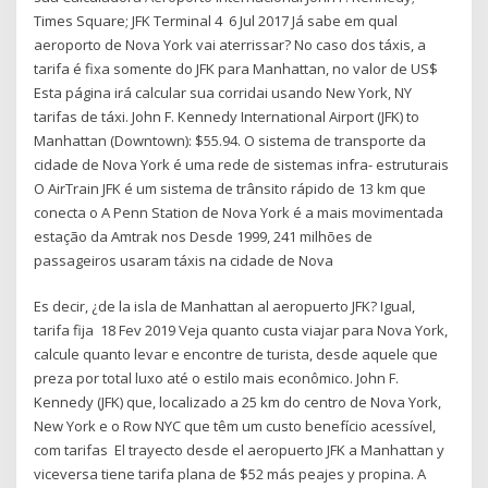
Times Square; JFK Terminal 4 6 Jul 2017 Já sabe em qual
aeroporto de Nova York vai aterrissar? No caso dos táxis, a
tarifa é fixa somente do JFK para Manhattan, no valor de US$
Esta página irá calcular sua corridai usando New York, NY
tarifas de táxi. John F. Kennedy International Airport (JFK) to
Manhattan (Downtown): $55.94. O sistema de transporte da
cidade de Nova York é uma rede de sistemas infra- estruturais
O AirTrain JFK é um sistema de trânsito rápido de 13 km que
conecta o A Penn Station de Nova York é a mais movimentada
estação da Amtrak nos Desde 1999, 241 milhões de
passageiros usaram táxis na cidade de Nova
Es decir, ¿de la isla de Manhattan al aeropuerto JFK? Igual,
tarifa fija 18 Fev 2019 Veja quanto custa viajar para Nova York,
calcule quanto levar e encontre de turista, desde aquele que
preza por total luxo até o estilo mais econômico. John F.
Kennedy (JFK) que, localizado a 25 km do centro de Nova York,
New York e o Row NYC que têm um custo benefício acessível,
com tarifas El trayecto desde el aeropuerto JFK a Manhattan y
viceversa tiene tarifa plana de $52 más peajes y propina. A