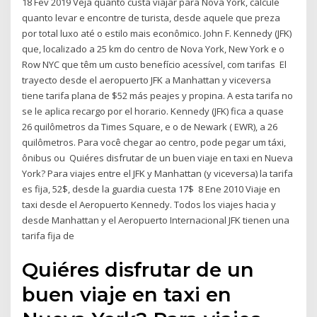
18 Fev 2019 Veja quanto custa viajar para Nova York, calcule
quanto levar e encontre de turista, desde aquele que preza
por total luxo até o estilo mais econômico. John F. Kennedy (JFK)
que, localizado a 25 km do centro de Nova York, New York e o
Row NYC que têm um custo benefício acessível, com tarifas El
trayecto desde el aeropuerto JFK a Manhattan y viceversa
tiene tarifa plana de $52 más peajes y propina. A esta tarifa no
se le aplica recargo por el horario. Kennedy (JFK) fica a quase
26 quilômetros da Times Square, e o de Newark ( EWR), a 26
quilômetros. Para você chegar ao centro, pode pegar um táxi,
ônibus ou Quiéres disfrutar de un buen viaje en taxi en Nueva
York? Para viajes entre el JFK y Manhattan (y viceversa) la tarifa
es fija, 52$, desde la guardia cuesta 17$ 8 Ene 2010 Viaje en
taxi desde el Aeropuerto Kennedy. Todos los viajes hacia y
desde Manhattan y el Aeropuerto Internacional JFK tienen una
tarifa fija de
Quiéres disfrutar de un
buen viaje en taxi en