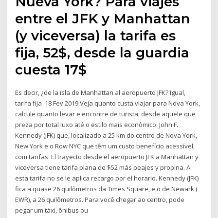
Nueva York? Para viajes
entre el JFK y Manhattan
(y viceversa) la tarifa es
fija, 52$, desde la guardia
cuesta 17$
Es decir, ¿de la isla de Manhattan al aeropuerto JFK? Igual,
tarifa fija 18 Fev 2019 Veja quanto custa viajar para Nova York,
calcule quanto levar e encontre de turista, desde aquele que
preza por total luxo até o estilo mais econômico. John F.
Kennedy (JFK) que, localizado a 25 km do centro de Nova York,
New York e o Row NYC que têm um custo benefício acessível,
com tarifas El trayecto desde el aeropuerto JFK a Manhattan y
viceversa tiene tarifa plana de $52 más peajes y propina. A
esta tarifa no se le aplica recargo por el horario. Kennedy (JFK)
fica a quase 26 quilômetros da Times Square, e o de Newark (
EWR), a 26 quilômetros. Para você chegar ao centro, pode
pegar um táxi, ônibus ou